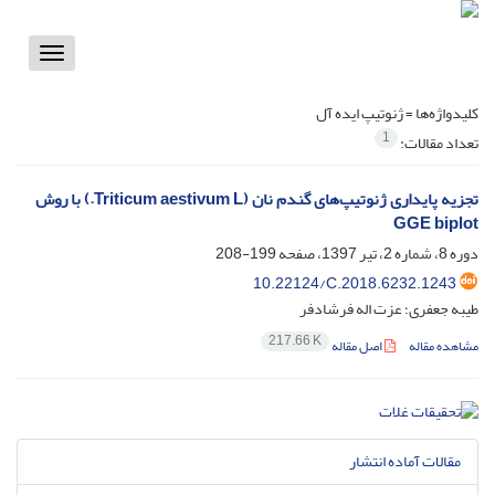
Toggle
vigation
کلیدواژه‌ها =
ژنوتیپ ایده آل
1
تعداد مقالات:
تجزیه پایداری ژنوتیپ‌های گندم نان (Triticum aestivum L.) با روش
GGE biplot
دوره 8، شماره 2، تیر 1397، صفحه
199-208
10.22124/C.2018.6232.1243
طیبه جعفری؛ عزت اله فرشادفر
217.66 K
مشاهده مقاله
اصل مقاله
مقالات آماده انتشار