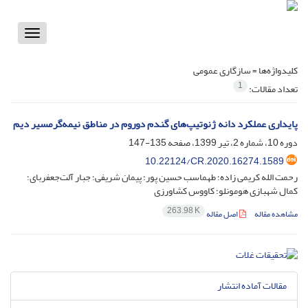
Toggle
vigation
کلیدواژه‌ها =
سازگاری عمومی
1
تعداد مقالات:
پایداری عملکرد دانه ژنوتیپ‌های گندم دوروم در مناطق نیمه‌گرمسیر دیم
دوره 10، شماره 2، تیر 1399، صفحه
135-147
10.22124/CR.2020.16274.1589
رحمت الله کریمی زاده؛ طهماسب حسین پور؛ پیمان شریفی؛ جبار آلت‌جعفربای؛
کمال شهبازی هومونلو؛ کاووس کشاورزی
263.98 K
مشاهده مقاله
اصل مقاله
مقالات آماده انتشار