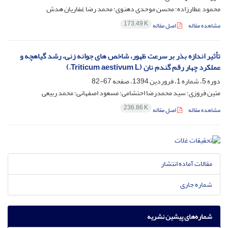
محمود عطارزاده؛ محسن موحدی دهنوی؛ محمد رضا غفاریان هدش
173.49 K
مشاهده مقاله
اصل مقاله
تأثیر اندازه بذر بر سرعت ظهور، شاخص های جوانه زنی، رشد گیاهچه و
عملکرد چهار رقم گندم نان (Triticum aestivum L.)
دوره 5، شماره 1، فروردین 1394، صفحه
67-82
متین فروزی؛ سید محمدرضا احتشامی؛ مسعود اصفهانی؛ محمد ربیعی
236.86 K
مشاهده مقاله
اصل مقاله
مقالات آماده انتشار
شماره جاری
شماره‌های پیشین نشریه