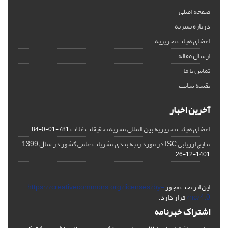
صفحه اصلی
درباره نشریه
اعضای هیات تحریریه
ارسال مقاله
تماس با ما
نقشه سایت
آخرین اخبار
اعضای هیئت تحریریه بین المللی نشریه تحقیقات غلات
781-01-0-84
نتایج ارزیابی ISC در مورد رتبه بندی نشریات علمی کشور در سال 1399
1401-12-26
این اثر تحت مجوز
https://creativecommons.org/licenses/by-
nc/4.0/
قرار دارد.
اشتراک خبرنامه