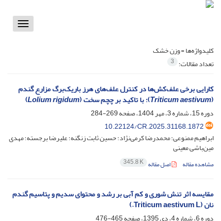
Toggle
vigation
کلیدواژه‌ها =
وزن خشک
3
تعداد مقالات:
کارایی برخی علف‌کش‌ها در کنترل علف‌های ‌هرز باریک‌برگ مزارع گندم
(
Triticum aestivum
): با تاکید بر چچم سخت (
Lolium rigidum
)
دوره 15، شماره 3، مهر 1404، صفحه
269-284
10.22124/CR.2025.31168.1872
ابراهیم ممنوعی؛ محمدرضا کرمی‌نژاد؛ حسین ثابت زنگنه؛ علیرضا برجسته؛ مهدی
مین‌باشی معینی
345.8 K
مشاهده مقاله
اصل مقاله
مقایسه اثر تنش شوری و کم آبی بر رشد و محتوای سدیم و پتاسیم گندم
نان (Triticum aestivum L.)
دوره 6، شماره 4، دی 1395، صفحه
465-476