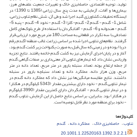
تولید، توجیه اقتصادی، حاصلخیزی خاک و تغییرات جمعیت علف‌های هرز،
بیماری‌ها و آفات، آزمایشی به مدت پنج سال زراعی (1385 تا 1390) در
ایستگاه تحقیقات کشاورزی گنبد اجرا شد و طی آن، شش نظام تناوب زراعی،
شامل 1- گندم - گندم 2- گندم- کلزا 3- گندم - نخود 4- گندم - پنبه 5-
گندم - هندوانه و 6- گندم - آفتابگردان با استفاده از طرح بلوک‌های کامل
تصادفی با سه تکرار در قطعاتی به مساحت 180 متر مربع مورد ارزیابی قرار
گرفتند. نظام‌های تناوبی اجرا شده بر اساس زراعت غالب منطقه (گندم رقم
دریا) بوده و در زمینی که سال قبل به صورت یکنواخت زیر کشت گندم بود،
آغاز و در پایان اجرای آزمایش نیز به کشت گندم خاتمه یافتند. نتایج تجزیه
واریانس نشان داد که تیمارهای تناوبی اثر معنی‌داری بر صفات گیاهی گندم
از جمله ارتفاع بوته، تعداد سنبله بارور در متر مربع، تعداد دانه در متر
مربع، وزن هزار دانه، عملکرد دانه و تعداد سنبلچه بارور در سنبله
داشتند. نتایج مقایسه میانگین‌ها نیز نشان داد که عملکرد دانه گندم در
تیمار تناوبی گندم - نخود دارای بیشترین مقدار (5343 کیلوگرم در هکتار)
و در تیمار تناوبی گندم - آفتابگردان دارای کمترین مقدار (3990 کیلوگرم
در هکتار) بود. بنابراین، بر اساس نتایج حاصل از این آزمایش، تناوب گندم
- نخود برای منطقه مورد نظر قابل توصیه است.
کلیدواژه‌ها
تناوب
حاصلخیزی خاک
عملکرد دانه
گندم
20.1001.1.22520163.1392.3.2.2.1