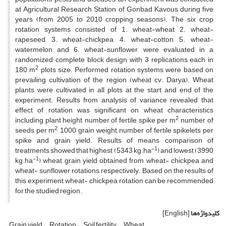
at Agricultural Research Station of Gonbad Kavous during five
years (from 2005 to 2010 cropping seasons). The six crop
rotation systems consisted of 1. wheat-wheat, 2. wheat-
rapeseed, 3. wheat-chickpea, 4. wheat-cotton, 5. wheat-
watermelon and 6. wheat-sunflower, were evaluated in a
randomized complete block design with 3 replications each in
2
180 m
plots size. Performed rotation systems were based on
prevailing cultivation of the region (wheat cv. Darya). Wheat
plants were cultivated in all plots at the start and end of the
experiment. Results from analysis of variance revealed that
effect of rotation was significant on wheat characteristics
2
including plant height, number of fertile spike per m
, number of
2
seeds per m
, 1000 grain weight, number of fertile spikelets per
spike and grain yield. Results of means comparison of
-1
treatments showed that highest (5343 kg.ha
) and lowest (3990
-1
kg.ha
) wheat grain yield obtained from wheat- chickpea and
wheat- sunflower rotations, respectively. Based on the results of
this experiment, wheat- chickpea rotation can be recommended
for the studied region.
کلیدواژه‌ها
[English]
Grain yield
Rotation
Soil fertility
Wheat