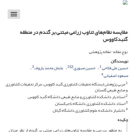
Toggle
vigation
مقایسه نظام‌های تناوب‌ زراعی مبتنی بر گندم در منطقه
گنبدکاووس
نوع مقاله : مقاله پژوهشی
نویسندگان
3
2
1
حسین علی فلاحی
حسین صبوری
عثمان محمد یاروف
4
مسعود اصفهانی
1
مربی پژوهش ایستگاه تحقیقات کشاورزی گنبد کاووس، مرکز تحقیقات کشاورزی
و منابع طبیعی گلستان
2
استادیار دانشکده کشاورزی و منابع طبیعی دانشگاه گنبد کاووس
3
استاد دانشکده کشاورزی دانشگاه تاجیکستان
4
دانشیار دانشکده علوم کشاورزی دانشگاه گیلان
چکیده
به منظور بررسی و مقایسه تناوب‌های زراعی مبتنی بر گندم از نظر میزان