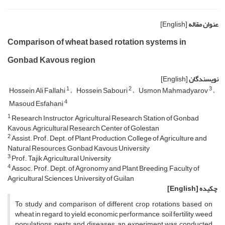
عنوان مقاله
[English]
Comparison of wheat based rotation systems in
Gonbad Kavous region
نویسندگان
[English]
1
2
3
Hossein Ali Fallahi
Hossein Sabouri
Usmon Mahmadyarov
4
Masoud Esfahani
1
Research Instructor, Agricultural Research Station of Gonbad
Kavous, Agricultural Research Center of Golestan
2
Assist. Prof., Dept. of Plant Production, College of Agriculture and
Natural Resources, Gonbad Kavous University
3
Prof., Tajik Agricultural University
4
Assoc. Prof., Dept. of Agronomy and Plant Breeding, Faculty of
Agricultural Sciences, University of Guilan
چکیده
[English]
To study and comparison of different crop rotations based on
wheat in regard to yield, economic performance, soil fertility, weed
populations, pests and diseases, an experiment was conducted