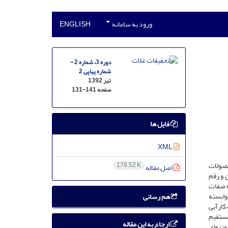
ورود به سامانه
ENGLISH
دوره 3، شماره 2 -
شماره پیاپی 2
تیر 1392
صفحه
131-141
فایل ها
XML
حصولات
178.52 K
اصل مقاله
ثیر صفات فیزیولوژیک مختلف گندم بر کارآیی مصرف آب فتوسنتزی در شرایط دیم، آزمایشی با 100 لاین و رقم
مراه صفات
وابسته
هم رسانی
% از تغییرات کارآیی
مستقیم
ارجاع به این مقاله
وزنه‌ای