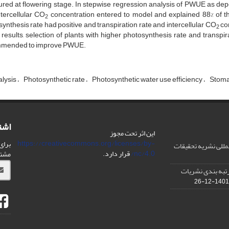
ed at flowering stage. In stepwise regression analysis of PWUE as depen
tercellular CO
concentration entered to model and explained 88% of t
2
ynthesis rate had positive and transpiration rate and intercellular CO
con
2
 results, selection of plants with higher photosynthesis rate and transpi
mended to improve PWUE.
alysis
Photosynthetic rate
Photosynthetic water use efficiency
Stoma
اشت
این اثر تحت مجوز
https://creativecommons.org/licenses/by-
برای
مللی نشریه تحقیقات
nc/4.0/
قرار دارد.
مشت
IS در مورد رتبه بندی نشریات
1401-12-26