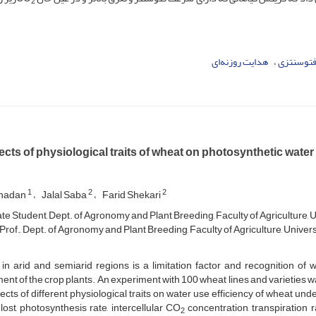
2
فتوسنتزی
هدایت روزنه‌ای
ects of physiological traits of wheat on photosynthetic water 
1
2
2
Shadan
Jalal Saba
Farid Shekari
e Student, Dept. of Agronomy and Plant Breeding, Faculty of Agriculture, U
Prof., Dept. of Agronomy and Plant Breeding, Faculty of Agriculture, Univers
in arid and semiarid regions is a limitation factor and recognition of w
ent of the crop plants. An experiment with 100 wheat lines and varieties wa
fects of different physiological traits on water use efficiency of wheat unde
lost, photosynthesis rate, intercellular CO
concentration, transpiration 
2