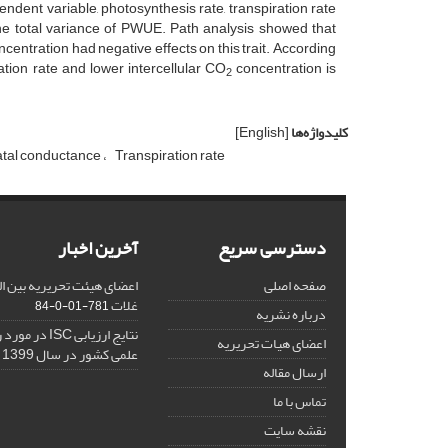
dent variable, photosynthesis rate, transpiration rate
he total variance of PWUE. Path analysis showed that
centration had negative effects on this trait. According
ration rate and lower intercellular CO
concentration is
2
کلیدواژه‌ها
[English]
tal conductance
Transpiration rate
دسترسی سریع
آخرین اخبار
صفحه اصلی
اعضای هیئت تحریریه بین ال
غلات
781-01-0-84
درباره نشریه
نتایج ارزیابی C
اعضای هیات تحریریه
علمی کشور در سال 1399
ارسال مقاله
تماس با ما
نقشه سایت