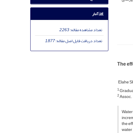
آمار
تعداد مشاهده مقاله:
2,263
تعداد دریافت فایل اصل مقاله:
1,877
The eff
Elahe 
1
Graduat
2
Assoc. 
Water 
increm
the ef
water 