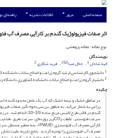
صفحه اصلی
مرور
اطلاعات نشریه
راهنمای ن
اثر صفات فیزیولوژیک گندم بر کارآیی مصرف آب فت
نوع مقاله : مقاله پژوهشی
نویسندگان
2
2
1
الهه شادان
جلال صبا
فرید شکاری
1
دانشجوی کارشناسی ارشد گروه زراعت و اصلاح نباتات دانشکده ک
2
دانشیار گروه زراعت و اصلاح نباتات دانشکده کشاورزی دانشگاه زن
چکیده
در مناطق خشک و نیمه خشک که آب یک عامل محدودکننده است،
گندم در قالب طرح لاتیس
سرعت فتوسنتز، غلظت CO
زیر روزنه‌ای، سرعت تعرق، هدایت ر
2
کارآیی مصرف آب فتوسنتزی (PWUE)، سه متغیر مستقل سرعت فتوسنتز، سرعت تعرق و غلظت CO
مصرف آب فتوسنتزی را توجیه کردند. نتایج تجزیه علیت نشان د
منفی بر این صفت دارند. در کل نتایج حاصل از این آزمایش نشان 