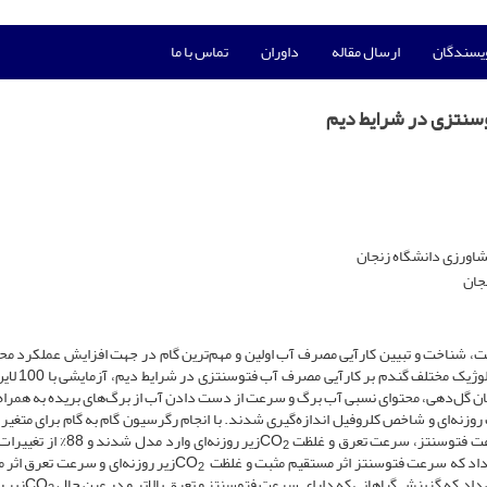
ویسندگان
ارسال مقاله
داوران
تماس با ما
وسنتزی در شرایط دیم
شاورزی دانشگاه زنجان
جان
 شناخت و تبیین کارآیی مصرف آب اولین و مهم‌ترین گام در جهت افزایش عملکرد م
زراعی به شمار می‌آید. به منظور بررسی نحوه تأ
 مربع ساده (10×10) انجام شد. در زمان گل‌دهی، محتوای نسبی آب برگ و سرعت از دست دادن آب از برگ‌های بریده به ه
وزنه‌ای و شاخص کلروفیل اندازه‌گیری شدند. با انجام رگرسیون گام به گام برای متغیر 
زیر روزنه‌ای وارد مدل شدند و 88
2
اد که سرعت فتوسنتز اثر مستقیم مثبت و غلظت CO
زیر روزنه‌ای و سرعت تعرق اثر 
2
داد که گزینش گیاهانی که دارای سرعت فتوسنتز و تعرق بالاتر و در عین حال CO
زیر ر