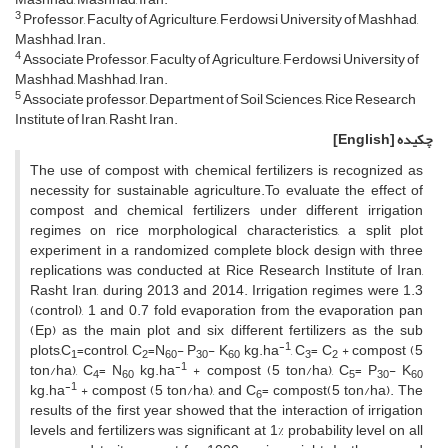
3
Professor, Faculty of Agriculture, Ferdowsi University of Mashhad,
Mashhad, Iran.
4
Associate Professor, Faculty of Agriculture, Ferdowsi University of
Mashhad, Mashhad, Iran.
5
Associate professor, Department of Soil Sciences, Rice Research
Institute of Iran, Rasht, Iran.
چکیده
[English]
The use of compost with chemical fertilizers is recognized as
necessity for sustainable agriculture.To evaluate the effect of
compost and chemical fertilizers under different irrigation
regimes on rice morphological characteristics, a split plot
experiment in a randomized complete block design with three
replications was conducted at Rice Research Institute of Iran,
Rasht, Iran, during 2013 and 2014. Irrigation regimes were 1.3
(control), 1 and 0.7 fold evaporation from the evaporation pan
(Ep) as the main plot and six different fertilizers as the sub
-1
plots,C
=control, C
=N
- P
- K
kg.ha
, C
= C
+ compost (5
1
2
60
30
60
3
2
-1
ton/ha), C
= N
kg.ha
+ compost (5 ton/ha), C
= P
- K
4
60
5
30
60
-1
kg.ha
+ compost (5 ton/ha), and C
= compost(5 ton/ha). The
6
results of the first year showed that the interaction of irrigation
levels and fertilizers was significant at 1% probability level on all