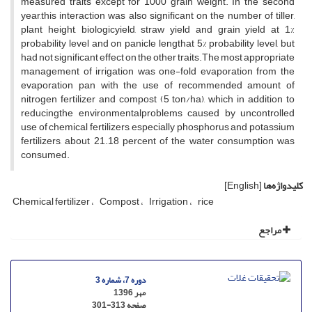
measured traits except for 1000 grain weight. In the second
year,this interaction was also significant on the number of tiller,
plant height, biologicyield, straw yield and grain yield at 1%
probability level and on panicle lengthat 5% probability level, but
had not significant effect on the other traits.The most appropriate
management of irrigation was one-fold evaporation from the
evaporation pan with the use of recommended amount of
nitrogen fertilizer and compost (5 ton/ha), which in addition to
reducingthe environmentalproblems caused by uncontrolled
use of chemical fertilizers, especially phosphorus and potassium
fertilizers, about 21.18 percent of the water consumption was
consumed.
کلیدواژه‌ها
[English]
Chemical fertilizer
Compost
Irrigation
rice
مراجع
دوره 7، شماره 3
مهر 1396
صفحه
301-313