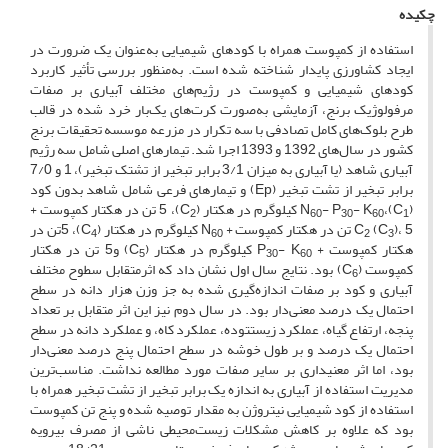
چکیده
استفاده از کمپوست همراه با کودهای شیمیایی به‌عنوان یک ضرورت در
ایجاد کشاورزی پایدار شناخته شده است. به‌منظور بررسی تأثیر کاربرد
کودهای شیمیایی و کمپوست در رژیم‌های مختلف آبیاری بر صفات
مرفولوژیک برنج، آزمایشی به‌صورت کرت‌های یک‌بار خرد شده در قالب
طرح بلوک‌های کامل تصادفی با سه تکرار در مزرعه موسسه تحقیقات برنج
کشور در سال‌های 1392 و 1393 اجرا شد. تیمارهای اصلی شامل سه رژیم
آبیاری شاهد (یا آبیاری به میزان 3/1 برابر تبخیر از تشتک تبخیر)، 1 و 7/0
برابر تبخیر از تشت تبخیر (Ep) و تیمارهای فرعی شامل شاهد بدون کود
(C
)،N
- K
- P
کیلوگرم در هکتار (C
)، 5 تن در هکتار کمپوست +
2
60
30
60
1
)، 5 تن در هکتار کمپوست + N
(C
C
کیلوگرم در هکتار (C
)، 5تن در
4
60
2
3
هکتار کمپوست + P
- K
کیلوگرم در هکتار (C
) و5 تن در هکتار
5
30
60
کمپوست (C
) بود. نتایج سال اول نشان داد که اثرمتقابل سطوح مختلف
6
آبیاری و کود بر صفات اندازه‌گیری شده به جز وزن هزار دانه در سطح
احتمال یک درصد معنی‌دار بود. در سال دوم نیز این اثر متقابل بر تعداد
پنجه، ارتفاع گیاه، عملکرد زیست­توده، عملکرد کاه، و عملکرد دانه در سطح
احتمال یک درصد و بر طول خوشه در سطح احتمال پنج درصد معنی‌دار
بود، اما اثر معنی­داری بر سایر صفات مورد مطالعه نداشت. مناسب‌ترین
مدیریت استفاده از آبیاری به اندازه یک برابر تبخیر از تشت تبخیر همراه با
استفاده از کود شیمیایی نیتروژن به مقدار توصیه شده و پنج تن کمپوست
بود که علاوه بر کاهش مشکلات زیست‌محیطی ناشی از مصرف بی­رویه