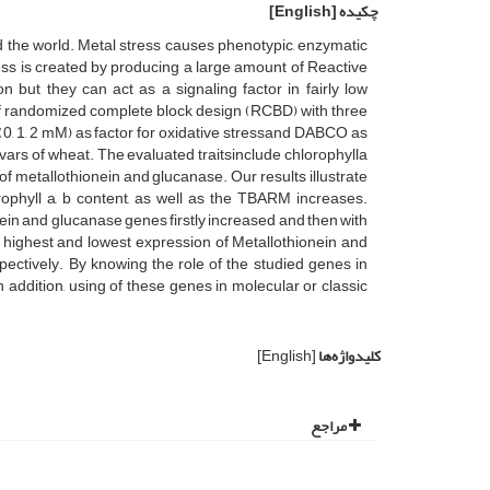
چکیده
[English]
nd the world. Metal stress causes phenotypic, enzymatic
ess is created by producing a large amount of Reactive
 but they can act as a signaling factor in fairly low
 of randomized complete block design (RCBD) with three
s (0, 1, 2 mM) as factor for oxidative stressand DABCO as
tivars of wheat. The evaluated traitsinclude chlorophylla
f metallothionein and glucanase. Our results illustrate
orophyll a, b content, as well as the TBARM increases.
nein and glucanase genes firstly increased and then with
he highest and lowest expression of Metallothionein and
ctively. By knowing the role of the studied genes in
addition, using of these genes in molecular or classic
کلیدواژه‌ها
[English]
مراجع