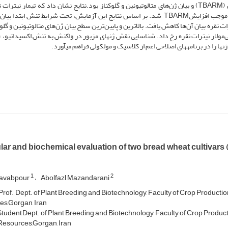
شامل کلرفیل a، کلرفیل b، شاخص سطح اکسیداسیونی سلول‌ (TBARM) و بیان ژن‌های متالوتیونین و گلوکناز بود.نتایج نشان داد که تیمار نی
سطوح بالا و بدون دبکو کلروفیل a و b را کاهش داد و از طرفی موجب افزایشTBARM شد. بر اساس نتایج این آزمایش، تحت شرایط تنش ابت
نقره بیان آن‌ها کاهش یافت. بالاترین و پایین‌ترین سطح بیان ژن‌های متالوتیونین و گلو
رقم تجن و فلات به‌ترتیب در تیمارهای1­میلی‌مولار و 2 میلی‌مولار نیترات نقره رخ داد. شناسایی نقش ژن­های مزبور در واکنش به تنش اکسیداتی
ها را در برنامه­های اصلاحی اعم از کلاسیک و مولکولی فراهم می­آورد.
ar and biochemical evaluation of two bread wheat cultivars (
1
2
Navabpour
Abolfazl Mazandarani
rof., Dept. of Plant Breeding and Biotechnology, Faculty of Crop Productio
s,Gorgan, Iran
Student,Dept. of Plant Breeding and Biotechnology, Faculty of Crop Product
Resources,Gorgan, Iran