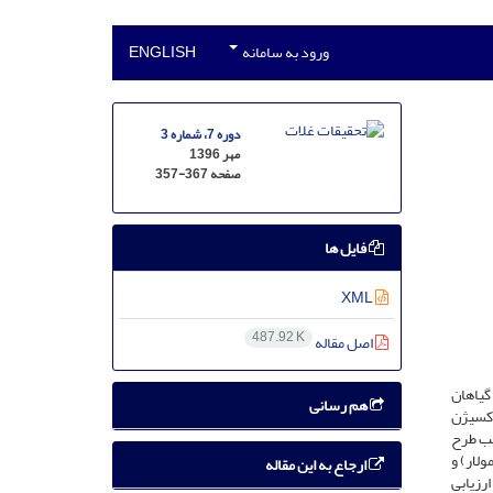
ورود به سامانه
ENGLISH
دوره 7، شماره 3
مهر 1396
صفحه
357-367
فایل ها
XML
487.92 K
اصل مقاله
گیاهان
هم رسانی
‌های فعال اکسیژن
الب طرح
و در سه سطح (0، 1 و 2 میلی‌مولار) و
ارجاع به این مقاله
ورد ارزیابی