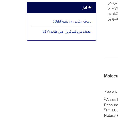
ترات نقره در
آمار
دا بیان ژن‌های
کناز در
و، علاوه بر
تعداد مشاهده مقاله:
1,255
تعداد دریافت فایل اصل مقاله:
917
Molecul
Saeid 
1
Assoc.P
Resource
2
Ph. D. 
Natural 