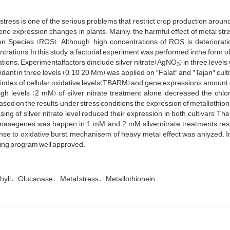
stress is one of the serious problems that restrict crop production arou
ne expression changes in plants. Mainly, the harmful effect of metal str
n Species (ROS). Although, high concentrations of ROS is deterioration
trations.In this study, a factorial experiment was performed inthe form
ations. Experimentalfactors dinclude silver nitrate(AgNO
) in three level
3
idant in three levels (0, 10, 20 Mm) was applied on ″Falat″ and ″Tajan″ cul
 index of cellular oxidative levels(TBARM) and gene expressions amount o
igh levels (2 mM) of silver nitrate treatment alone, decreased the chl
ased on the results, under stress conditions the expression of metallothio
sing of silver nitrate level reduced their expression in both cultivars T
nasegenes was happen in 1 mM and 2 mM silvernitrate treatments respe
se to oxidative burst, mechanisem of heavy metal effect was anlyzed. In 
ing program well approved.
hyll
Glucanase
Metal stress
Metallothionein