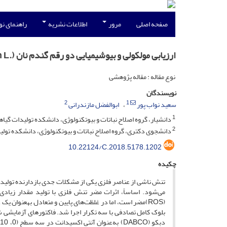
صفحه اصلی
مرور
اطلاعات نشریه
راهنمای ن
ارزیابی مولکولی و بیوشیمیایی دو رقم گندم نان (.Triticum aestivum L) تحت تأثیر تنش اکسیداتیو
نوع مقاله : مقاله پژوهشی
نویسندگان
2
1
سعید نواب پور
ابوالفضل مازندرانی
1
دانشیار، گروه اصلاح نباتات و بیوتکنولوژی، دانشکده تولیدات گیاه
2
دانشجوی دکتری، گروه اصلاح نباتات و بیوتکنولوژی، دانشکده تولید
10.22124/C.2018.5178.1202
چکیده
تنش ناشی از عناصر فلزی یکی از مشکلات جدی بازدارنده تولید
(ROS)مضر است، اما در غلظت‌های پایین و متعادل به­عنوان 
بلوک کامل تصادفی با سه تکرار اجرا شد. فاکتورهای آزمایشی شامل 