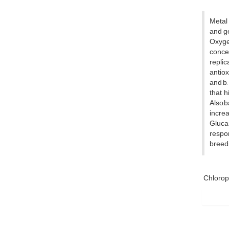
Metal 
and ge
Oxyge
concen
replic
antiox
and b,
that h
Also,b
increa
Gluca
respon
breed
Chlorop