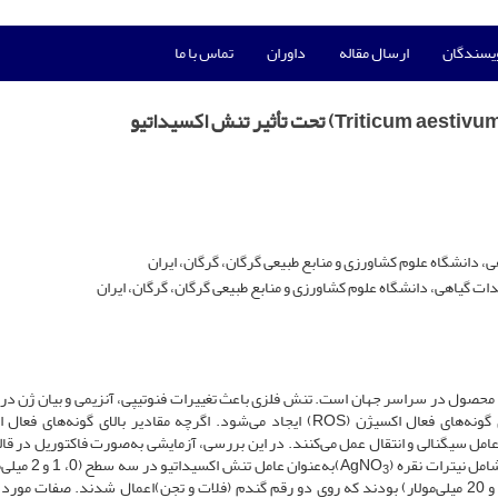
ویسندگان
ارسال مقاله
داوران
تماس با ما
ی، دانشگاه علوم کشاورزی و منابع طبیعی گرگان، گرگان، ایران
ات گیاهی، دانشگاه علوم کشاورزی و منابع طبیعی گرگان، گرگان، ایران
 محصول در سراسر جهان است. تنش فلزی باعث تغییرات فنوتیپی، آنزیمی و بیان ژن در 
می‌شود. اساساً، اثرات مضر تنش فلزی با تولید مقدار زیادی گونه‌های فعال اکسیژن (ROS) ایجاد می‌شود. اگرچه مقادیر بالای گونه
یک عامل سیگنالی و انتقال عمل می‌کنند. در این بررسی، آزمایشی به‌صورت فاکتوریل در ق
نیترات نقره (AgNO
)به‌عنوان عامل تنش اکسیداتی
3
دبکو (DABCO) به‌عنوان آنتی اکسیدانت در سه سطح (0، 10 و 20 میلی‌مولار) بودند که روی دو رقم گندم (فلات و تجن)اعمال شدند. صفات م