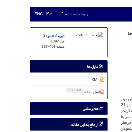
ورود به سامانه
ENGLISH
دوره 8، شماره 3
مهر 1397
صفحه
397-408
فایل ها
XML
559.04 K
اصل مقاله
وش دوم
گریفینگ و GGEبای‌پلات مورد مطالعه قرار گرفت. مواد گیاهی آزمایش شامل هفت رقم جو (والفجر، ماکویی، کویر، ریحان، گرکان-4، نصرت و نیمروز) و 21
هم رسانی
شکی در
ت شرایط
جز قطر
ارجاع به این مقاله
نمودار