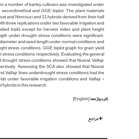
s in a number of barley cultivars was investigated under
ng’s secondmethod and GGE-biplot. The plant materials
srat and Nimrouz) and 21 hybrids derived from their half
th three replications under two favorable irrigation and
ied traits except for harvest index and plant height
ngth under drought stress conditions were significant.
tem diameter and seed length under normal conditions and
ght stress conditions. GGE biplot graph for grain yield
 stress conditions, respectively. Evaluating the general
d drought stress conditions showed that Nusrat, Valfajr,
ectively. Assessing the SCA also showed that Nosrat,
d Valfajr lines underdrought stress conditions had the
ids under favorable irrigation conditions and Valfajr ×
 hybrids in this research.
کلیدواژه‌ها
[English]
مراجع