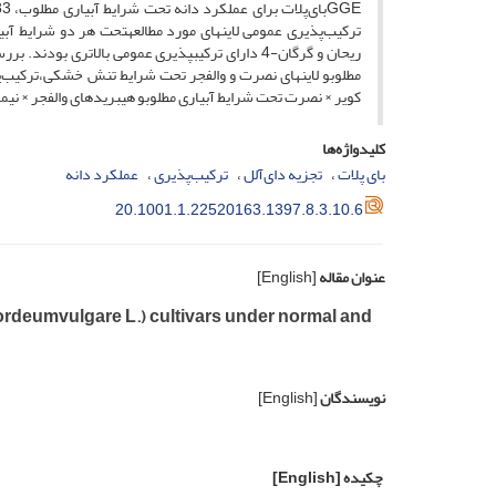
ترکیب‌پذیری عمومی لاین­های مورد مطالعهتحت هر دو شرایط آبی
مطلوبو لاین­های نصرت و والفجر تحت شرایط تنش خشکی،ترکیب‌
کویر × نصرت تحت شرایط آبیاری مطلوبو هیبریدهای والفجر × نی
کلیدواژه‌ها
بای پلات
تجزیه دای‌آلل
ترکیب‌پذیری
عملکرد دانه
20.1001.1.22520163.1397.8.3.10.6
عنوان مقاله
[English]
Hordeumvulgare L.) cultivars under normal and
نویسندگان
[English]
چکیده
[English]