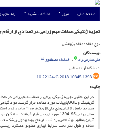
صفحه اصلی
مرور
اطلاعات نشریه
راهنمای ن
تجزیه ژنتیکی صفات مهم زراعی در تعدادی از ارقام جو (Hordeumvulgare L.) تحت شرایط آبیاری مطلوب و تن
نوع مقاله : مقاله پژوهشی
نویسندگان
علی صارمی راد
خداداد مصطفوی
دانشگاه آزاد اسلامی
10.22124/C.2018.10345.1393
چکیده
در این تحقیق تجزیه ژنتیکی برخی از صفات مهم زراعی در تعد
هیبرید حاصل از تلاقی‌های دای‌آلل یک‌طرفه آن‌ها بود که با اس
سال زراعی 95-1394 مورد ارزیابی قرار گرفتند
آبیاری مطلوب و شاخص برداشت، ارتفاع بوته و طول ریشک تحت شر
ساقه و طول بذر تحت شرایط آبیاری مطلوبو عملکرد زیستی