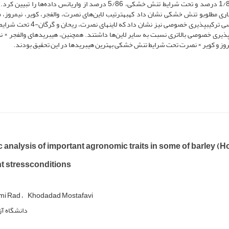
GGEبای‌پلات برای عملکرد دانه تحت شرایط آبیاری مطلوب، 1/83 درصد و تحت شرایط تنش خشکی، 5/86 درصد از واریانس داده‌ها ر
اری مطلوبو تنش خشکی نشان داد کهبه­ترتیب لاین‌‌های نصرت، والفجر، کویر، نیمروز، م
ریحان و گرگان-‌4 دارای ترکیب­پذیری عمومی بالاتری بودند. بررسی ترکیب­پذیری خصوصی نیز نشان
پذیری خصوصی بالاتری نسبت به سایر لاین‌ها داشتند. همچنین، هیبریدهای والفجر × 
مروز و کویر × نصرت تحت شرایط تنش خشکی بهترین هیبریدها در این تحقیق بودند.
 analysis of important agronomic traits in some of barley (
t stressconditions
emi Rad
Khodadad Mostafavi
دانشگاه آز