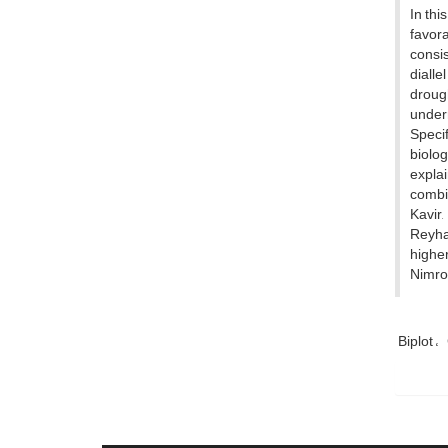
In thi
favor
consis
dialle
droug
undern
Specif
biolog
explai
combin
Kavir
Reyhan
higher
Nimrou
Biplot