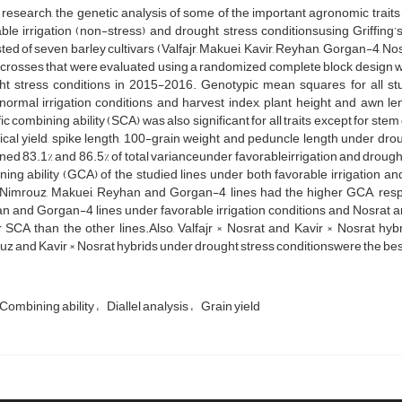
s research, the genetic analysis of some of the important agronomic trait
able irrigation (non-stress) and drought stress conditionsusing Griffi
ted of seven barley cultivars (Valfajr, Makuei, Kavir, Reyhan, Gorgan-4, No
l crosses that were evaluated using a randomized complete block design wi
ht stress conditions in 2015-2016. Genotypic mean squares for all stud
ormal irrigation conditions and harvest index, plant height and awn le
ic combining ability (SCA) was also significant for all traits except for s
ical yield, spike length, 100-grain weight and peduncle length under drou
ned 83.1% and 86.5% of total varianceunder favorableirrigation and drought
ing ability (GCA) of the studied lines under both favorable irrigation an
, Nimrouz, Makuei, Reyhan and Gorgan-4 lines had the higher GCA, resp
 and Gorgan-4 lines under favorable irrigation conditions and Nosrat an
 SCA than the other lines.Also, Valfajr × Nosrat and Kavir × Nosrat hybr
z and Kavir × Nosrat hybrids under drought stress conditionswere the best
Combining ability
Diallel analysis
Grain yield