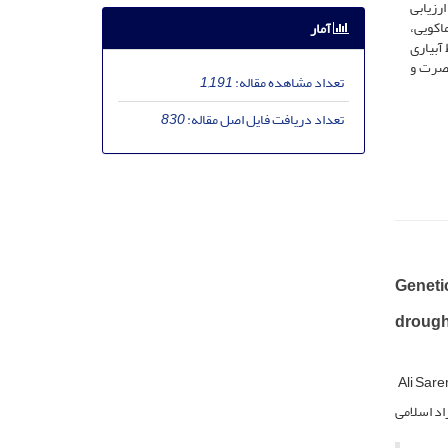
ا تبیین کرد. ارزیابی
اکویی،
آمار
 داد که لاین­های نصرت، ریحان و گرگان-‌4 تحت شرایط آبیاری
نصرت و
تعداد مشاهده مقاله:
1,191
تعداد دریافت فایل اصل مقاله:
830
Genetic
drough
Ali Sar
اد اسلامی