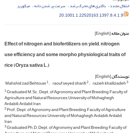
انتقال مجدد
باکتری های محرک رشد
سرعت پر شدن دانه
میکوریز
20.1001.1.22520163.1397.8.4.1.9
عنوان مقاله
[English]
Effect of nitrogen and biofertilizers on yield, nitrogen
use efficiency and some morpho physiological traits of
rice (Oryza sativa L.)
نویسندگان
[English]
1
2
3
Mahshid zad Behtouei
raouf seyed sharifi
razieh khalilzadeh
1
Graduated M.Sc., Dept. of Agronomy and Plant Breeding, Faculty of
Agriculture and Natural Resources, University of Mohaghegh
Ardabili, Ardabil, Iran
2
Prof., Dept. of Agronomy and Plant Breeding, Faculty of Agriculture
and Natural Resources, University of Mohaghegh Ardabili, Ardabil,
Iran
3
Graduated Ph.D.,Dept. of Agronomy and Plant Breeding, Faculty of