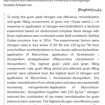
Agriculture and Natural Resources, University of Mohaghegh
Ardabili, Ardabil, Iran
چکیده
[English]
To study the grain yield, nitrogen use efficiency, remobilization
and grain filling components of grain rice (
Oryza sativa
L.) in
response to application of nitrogen and biofertilizers, a factorial
experiment based on randomized complete block design with
three replications was conducted under field conditionin Siahkal,
Guilan province, Iran, in 2014. The experimental factors were
-1
nitrogen rates in four levels (0, 60, 90 and 120 kg.ha
N) from
urea fertilizer and biofertilizers in four levels (without biofertilizer,
application of Mycorrhiza, application of Azotobacter +
Azospirillum andapplication ofMycorrhiza +Azotobacter +
Azospirillum). The highest grain yield and grain filling
components (rate, grain filling period and effective grain filling
period) were obtained from the highest level of nitrogen and
application of Mycorrhiza + Azotobacter+Azospirillum. Dry
matter remobilization from whole plant and stem decreased with
increasing nitrogenlevels.Application of Mycorrhiza+
-1
Azotobacter+ Azospirillum together with 120 kg.ha
nitrogen
reduced the contribution of dry mater remobilization for grain
yield and stem reserves. The highest nitrogen use efficiency was