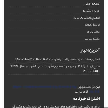
صفحه اصلی
درباره نشریه
اعضای هیات تحریریه
ارسال مقاله
تماس با ما
نقشه سایت
آخرین اخبار
اعضای هیئت تحریریه بین المللی نشریه تحقیقات غلات
781-01-0-84
نتایج ارزیابی ISC در مورد رتبه بندی نشریات علمی کشور در سال 1399
1401-12-26
این اثر تحت مجوز
https://creativecommons.org/licenses/by-
nc/4.0/
قرار دارد.
اشتراک خبرنامه
برای دریافت اخبار و اطلاعیه های مهم نشریه در خبرنامه نشریه مشترک