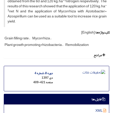
-1
obtained from the 60 and 120 kg.ha
nitrogen, respevtively. The
-
results of this research showed that the application of 120 kg.ha
1
net N and the application of Mycorrhiza with Azotobacter+
Azospirillum can be used as a suitable tool to increase rice grain
yield.
کلیدواژه‌ها
[English]
Grain filling rate
Mycorrhiza
Plant growth promoting rhizobacteria
Remobilization
مراجع
دوره 8، شماره 4
دی 1397
صفحه
409-421
فایل ها
XML