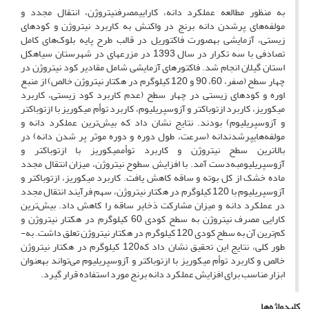
به­ منظور مطالعه عملکرد دانه، کاراییمصرفنیتروژن، انتقال مجدد و
مولفه‌های پرشدن دانه برنج در واکنش به کاربرد نیتروژن و کودهای
زیستی، آزمایشی به­صورت فاکتوریل در قالب طرح پایه بلوک‌های کامل
تصادفی با سه تکرار در سال 1393 در مزرعه­ای در شهرستان سیاهکل
استان گیلان انجام شد. فاکتورهای آزمایشی شامل مقادیر کود نیتروژن در
چهار سطح (صفر، 60، 90 و 120 کیلوگرم در هکتار نیتروژن خالص) از منبع
اوره و کودهای زیستی در چهار سطح (عدم کاربرد کود زیستی، کاربرد
میکوریز، کاربرد ازتوباکتر و آزوسپریلیوم، کاربرد توأم میکوریز با ازتوباکتر
و آزوسپریلیوم) بودند. نتایج نشان داد که بیش‌ترین عملکرد دانه و
مولفه‌هایپرشدندانه (سرعت، طول دوره و دوره موثر پر شدن دانه) در
بالاترین سطح نیتروژن و کاربرد توأممیکوریز با ازتوباکتر و
آزوسپریلیومبه‌دست آمد. با افزایش سطوح نیتروژن، میزان انتقال مجدد
ماده خشک از کل بوته و ساقه کاهش یافت. کاربرد میکوریز، ازتوباکتر و
آزوسپریلیوم با 120 کیلوگرم در هکتار نیتروژن، سهم فرآیند انتقال مجدد
در عملکرد دانه و میزان مشارکت ذخایر ساقه را کاهش داد. بیش‌ترین
کارایی مصرف نیتروژن به سطح کودی 60 کیلوگرم در هکتار نیتروژن و
کم‌ترین آن به سطح کودی 120 کیلوگرم در هکتار نیتروژن تعلق داشت. به­
طور کلی، نتایج این تحقیق نشان داد که120 کیلوگرم در هکتار نیتروژن
خالص و کاربرد توأم میکوریز با ازتوباکتر و آزوسپریلیوم می‌تواند به­عنوان
ابزار مناسب برای افزایش عملکرد دانه برنج مورد استفاده قرار گیرد.
کلیدواژه‌ها