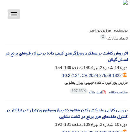
Toggle
vigation
نویسنده =
فرزین پورامیر
2
تعداد مقالات:
اثر روش کاشت بر عملکرد و ویژگی‌های کیفی دانه برخی از رقم‌های برنج در
استان گیلان
دوره 14، شماره 2، تیر 1403، صفحه
139-154
10.22124/CR.2024.27559.1822
فرزین پورامیر؛ فاطمه حبیبی؛ بیژن یعقوبی
307.63 K
مشاهده مقاله
اصل مقاله
بررسی کارایی علف‌کش کند‌رهاشونده پیرازوسولفورون‌اتیل + پرتیلاکلر در
کنترل علف‌های هرز برنج در کشت نشایی
دوره 10، شماره 2، تیر 1399، صفحه
181-192