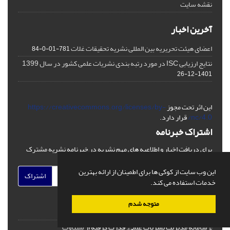
نقشه سایت
آخرین اخبار
اعضای هیئت تحریریه بین المللی نشریه تحقیقات غلات
781-01-0-84
نتایج ارزیابی ISC در مورد رتبه بندی نشریات علمی کشور در سال 1399
1401-12-26
این اثر تحت مجوز
https://creativecommons.org/licenses/by-
nc/4.0/
قرار دارد.
اشتراک خبرنامه
برای دریافت اخبار و اطلاعیه های مهم نشریه در خبرنامه نشریه مشترک
شوید.
این وب سایت از کوکی ها برای اطمینان از ارائه بهترین
اشتراک
خدمات استفاده می کند.
متوجه شدم
© سامانه مدیریت نشریات علمی.
قدرت گرفته از
سیناوب