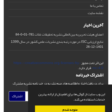
تماس با ما
نقشه سایت
آخرین اخبار
اعضای هیئت تحریریه بین المللی نشریه تحقیقات غلات
781-01-0-84
نتایج ارزیابی ISC در مورد رتبه بندی نشریات علمی کشور در سال 1399
1401-12-26
این اثر تحت مجوز
https://creativecommons.org/licenses/by-
nc/4.0/
قرار دارد.
اشتراک خبرنامه
برای دریافت اخبار و اطلاعیه های مهم نشریه در خبرنامه نشریه مشترک
شوید.
این وب سایت از کوکی ها برای اطمینان از ارائه بهترین
اشتراک
خدمات استفاده می کند.
متوجه شدم