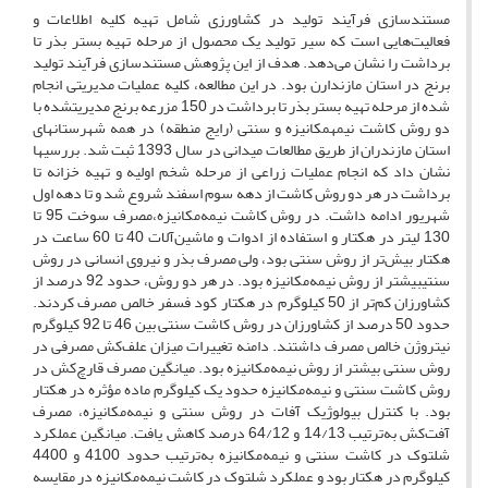
مستندسازی فرآیند تولید در کشاورزی شامل تهیه کلیه اطلاعات و
فعالیت‌هایی است که سیر تولید یک محصول از مرحله تهیه بستر بذر تا
برداشت را نشان می‌دهد. هدف از این پژوهش مستندسازی فرآیند تولید
برنج در استان مازندارن بود. در این مطالعه، کلیه عملیات مدیریتی انجام
شده از مرحله تهیه بستر بذر تا برداشت در 150 مزرعه برنج مدیریت­شده با
دو روش کاشت نیمه­مکانیزه و سنتی (رایج منطقه) در همه شهرستان­های
استان مازندران از طریق مطالعات میدانی در سال 1393 ثبت شد. بررسی­ها
نشان داد که انجام عملیات زراعی از مرحله شخم اولیه و تهیه خزانه تا
برداشت در هر دو روش کاشت از دهه سوم اسفند شروع شد و تا دهه اول
شهریور ادامه داشت. در روش کاشت نیمه‌مکانیزه،مصرف سوخت 95 تا
130 لیتر در هکتار و استفاده از ادوات و ماشین‌آلات 40 تا 60 ساعت در
هکتار بیش‌تر از روش سنتی بود، ولی مصرف بذر و نیروی انسانی در روش
سنتیبیش­تر از روش نیمه‌مکانیزه بود. در هر دو روش، حدود 92 درصد از
کشاورزان کم‌تر از 50 کیلوگرم در هکتار کود فسفر خالص مصرف کردند.
حدود 50 درصد از کشاورزان در روش کاشت سنتی بین 46 تا 92 کیلوگرم
نیتروژن خالص مصرف داشتند. دامنه تغییرات میزان علف‌کش مصرفی در
روش سنتی بیش­تر از روش نیمه‌مکانیزه بود. میانگین مصرف قارچ‌کش در
روش کاشت سنتی و نیمه‌مکانیزه حدود یک کیلوگرم ماده مؤثره در هکتار
بود. با کنترل بیولوژیک آفات در روش سنتی و نیمه‌مکانیزه، مصرف
آفت‌کش به‌ترتیب 14/13 و 64/12 درصد کاهش یافت. میانگین عملکرد
شلتوک در کاشت سنتی و نیمه‌مکانیزه به‌ترتیب حدود 4100 و 4400
کیلوگرم در هکتار بود و عملکرد شلتوک در کاشت نیمه‌مکانیزه در مقایسه