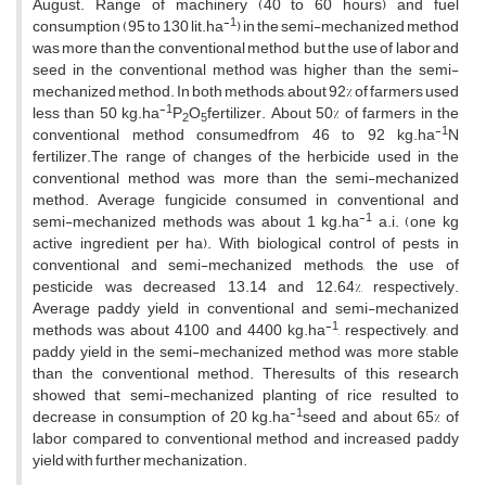
August. Range of machinery (40 to 60 hours) and fuel
-1
consumption (95 to 130 lit.ha
) in the semi-mechanized method
was more than the conventional method, but the use of labor and
seed in the conventional method was higher than the semi-
mechanized method. In both methods, about 92% of farmers used
-1
less than 50 kg.ha
P
O
fertilizer. About 50% of farmers in the
2
5
-1
conventional method consumedfrom 46 to 92 kg.ha
N
fertilizer.The range of changes of the herbicide used in the
conventional method was more than the semi-mechanized
method. Average fungicide consumed in conventional and
-1
semi-mechanized methods was about 1 kg.ha
a.i. (one kg
active ingredient per ha). With biological control of pests in
conventional and semi-mechanized methods, the use of
pesticide was decreased 13.14 and 12.64%, respectively.
Average paddy yield in conventional and semi-mechanized
-1
methods was about 4100 and 4400 kg.ha
, respectively, and
paddy yield in the semi-mechanized method was more stable
than the conventional method. Theresults of this research
showed that semi-mechanized planting of rice resulted to
-1
decrease in consumption of 20 kg.ha
seed and about 65% of
labor compared to conventional method and increased paddy
yield with further mechanization.