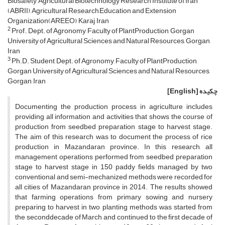
Biosafety, Agricultural Biotechnology Research Institute of Iran
(ABRII), Agricultural Research,Education and Extension
Organization(AREEO), Karaj, Iran
2
Prof., Dept. of Agronomy, Faculty of PlantProduction, Gorgan
University of Agricultural Sciences and Natural Resources, Gorgan,
Iran
3
Ph.D. Student, Dept. of Agronomy, Faculty of PlantProduction,
Gorgan University of Agricultural Sciences and Natural Resources,
Gorgan, Iran
چکیده
[English]
Documenting the production process in agriculture includes
providing all information and activities that shows the course of
production from seedbed preparation stage to harvest stage.
The aim of this research was to document the process of rice
production in Mazandaran province. In this research, all
management operations performed from seedbed preparation
stage to harvest stage in 150 paddy fields managed by two
conventional and semi-mechanized methods were recorded for
all cities of Mazandaran province in 2014. The results showed
that farming operations from primary sowing and nursery
preparing to harvest in two planting methods was started from
the seconddecade of March and continued to the first decade of