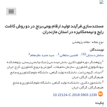
Toggle
vigation
مستندسازی فرآیند تولید ارقام بومی برنج در دو روش کاشت
رایج و نیمه‌مکانیزه در استان مازندران
نوع مقاله : مقاله پژوهشی
نویسندگان
3
2
1
سلمان دستان
افشین سلطانی
سید مجید عالیمقام
1
پژوهشگر دوره فوق‌دکتری، بخش مهندسی ژنتیک و ایمنی زیستی، پژوهشکده
بیوتکنولوژی کشاورزی، سازمان تحقیقات، آموزش و ترویج کشاورزی، کرج، ایران
2
استاد، گروه زراعت، دانشکده تولید گیاهی، دانشگاه علوم کشاورزی و منابع
طبیعیگرگان، گرگان، ایران
3
دانشجوی دکتری، دانشکده تولید گیاهی، دانشگاه علوم کشاورزی و منابع
طبیعیگرگان، گرگان، ایران
10.22124/C.2018.5903.1230
چکیده