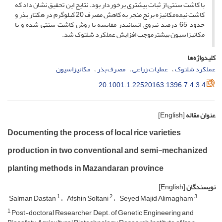
با کاشت سنتی از ثبات بیش­تری برخوردار بود. نتایج این تحقیق نشان داد که
کاشت نیمه‌مکانیزه برنج منجر به کاهش مصرف 20 کیلوگرم در هکتار بذر و
حدود 65 درصد نیروی انسانیدر مقایسه با روش کاشت سنتی شده و با
مکانیزاسیون بیش­ترموجب افزایش عملکرد شلتوک شد.
کلیدواژه‌ها
عملکرد شلتوک
عملیات زراعی
مصرف بذر
مکانیزاسیون
20.1001.1.22520163.1396.7.4.3.4
عنوان مقاله
[English]
Documenting the process of local rice varieties
production in two conventional and semi-mechanized
planting methods in Mazandaran province
نویسندگان
[English]
1
2
3
Salman Dastan
Afshin Soltani
Seyed Majid Alimagham
1
Post-doctoral Researcher, Dept. of Genetic Engineering and