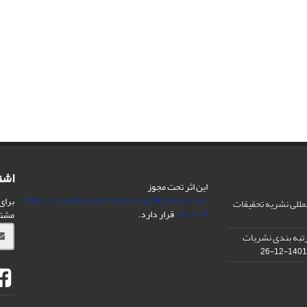
اشت
این اثر تحت مجوز
https://creativecommons.org/licenses/by-
برای
مللی نشریه تحقیقات
nc/4.0/
قرار دارد.
مشت
IS در مورد رتبه بندی نشریات
1401-12-26