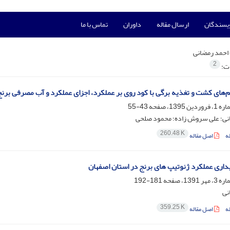
ویسندگان
ارسال مقاله
داوران
تماس با ما
احمد رمضانی
2
ات:
‌های کشت و تغذیه برگی با کود روی بر عملکرد، اجزای عملکرد و آب مصرفی برن
43-55
نی؛ علی سروش زاده؛ محمود صلحی
260.48 K
ه
اصل مقاله
داری عملکرد ژنوتیپ های برنج در استان اصفهان
181-192
نی
359.25 K
ه
اصل مقاله