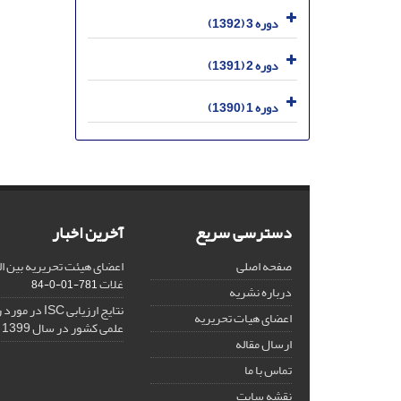
دوره 3 (1392)
دوره 2 (1391)
دوره 1 (1390)
دسترسی سریع
آخرین اخبار
صفحه اصلی
اعضای هیئت تحریریه بین ال
غلات
781-01-0-84
درباره نشریه
نتایج ارزیابی C
اعضای هیات تحریریه
علمی کشور در سال 1399
ارسال مقاله
تماس با ما
نقشه سایت