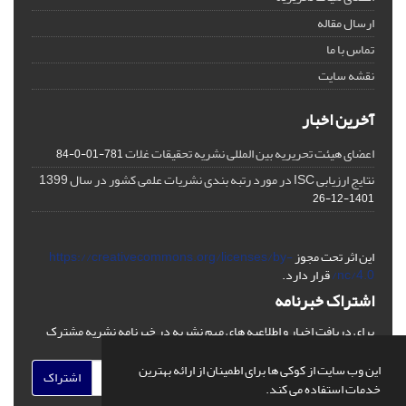
ارسال مقاله
تماس با ما
نقشه سایت
آخرین اخبار
اعضای هیئت تحریریه بین المللی نشریه تحقیقات غلات
781-01-0-84
نتایج ارزیابی ISC در مورد رتبه بندی نشریات علمی کشور در سال 1399
1401-12-26
این اثر تحت مجوز
https://creativecommons.org/licenses/by-
nc/4.0/
قرار دارد.
اشتراک خبرنامه
برای دریافت اخبار و اطلاعیه های مهم نشریه در خبرنامه نشریه مشترک
شوید.
این وب سایت از کوکی ها برای اطمینان از ارائه بهترین
اشتراک
خدمات استفاده می کند.