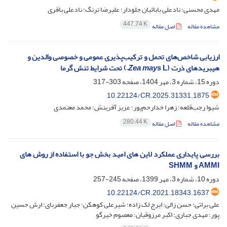
مهدی محسنی؛ نادعلی بابائیان جلودار؛ علیرضا ترنگ؛ نادعلی باقری
447.74 K
مشاهده مقاله
اصل مقاله
ارزیابی شاخص‌‏های تحمل و ترکیب‌پذیری عمومی و خصوصی والدین و
هیبریدهای ذرت (
L.) تحت شرایط تنش گرما
Zea mays
دوره 15، شماره 3، مهر 1404، صفحه
303-317
10.22124/CR.2025.31331.1875
شیوا رجب‌قلعه؛ زهرا خدارحم‌پور؛ عزیز آفرینش؛ محمد معتمدی
280.44 K
مشاهده مقاله
اصل مقاله
بررسی پایداری عملکرد لاین های امید بخش جو با استفاده از روش های
AMMI و SHMM
دوره 10، شماره 3، مهر 1399، صفحه
245-257
10.22124/CR.2021.18343.1637
علی براتی؛ حسن زالی؛ ایرج لک زاده؛ شیرعلی کوهکن؛ جبار جعفربای؛ ارش حسین
پور؛ مهدی جباری؛ اکبر مرزوقیان؛ معصوم خیرگو