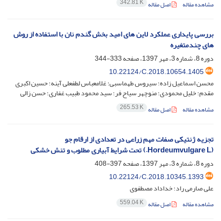
342.81 K
مشاهده مقاله
اصل مقاله
بررسی پایداری عملکرد لاین های امید بخش گندم نان با استفاده از روش
های چندمتغیره
دوره 8، شماره 3، مهر 1397، صفحه
333-344
10.22124/C.2018.10654.1405
محسن اسماعیل زاده؛ سیروس طهماسبی؛ غلامعباس لطفعلی آینه؛ حسین اکبری
مقدم؛ خلیل محمودی؛ منوچهر سیاح فر؛ سید محمود طبیب غفاری؛ حسن زالی
265.53 K
مشاهده مقاله
اصل مقاله
تجزیه ژنتیکی صفات مهم زراعی در تعدادی از ارقام جو
(Hordeumvulgare L.) تحت شرایط آبیاری مطلوب و تنش خشکی
دوره 8، شماره 3، مهر 1397، صفحه
397-408
10.22124/C.2018.10345.1393
علی صارمی راد؛ خداداد مصطفوی
559.04 K
مشاهده مقاله
اصل مقاله