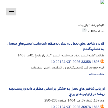
Toggle
vigation
کلیدواژه‌ها =
بای پلات
7
تعداد مقالات:
کاربرد شاخص‌های تحمل به تنش به‌منظور شناسایی ژنوتیپ‌های متحمل
به خشکی گندم
مقالات آماده انتشار، پذیرفته شده، انتشار آنلاین از تاریخ
01 تیر 1405
10.22124/CR.2026.33358.1898
الهام جم؛ معرفت قاسمی کلخوران؛ اشکبوس امینی سفیداب
مشاهده مقاله
ارزیابی شاخص‌های تحمل به خشکی بر اساس عملکرد دانه و زیست‌توده
ریشه در ژنوتیپ‌های برنج
دوره 15، شماره 3، مهر 1404، صفحه
233-250
10.22124/CR.2025.30976.1868