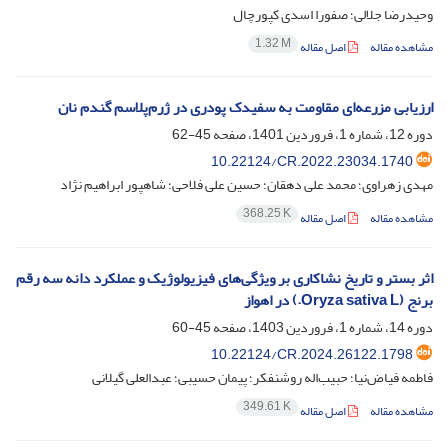
وحیدرضا جلالی؛ صفورا اسدی کپورچال
1.32 M
مشاهده مقاله
اصل مقاله
ارزیابی مزرعه‌ای مقاومت به سفیدک پودری در ژرم‌پلاسم گندم نان
دوره 12، شماره 1، فروردین 1401، صفحه
45-62
10.22124/CR.2022.23034.1740
مهدی زهراوی؛ محمد علی دهقان؛ حسین علی فلاحی؛ شاهپور ابراهیم نژاد
368.25 K
مشاهده مقاله
اصل مقاله
اثر بستر و تاریخ نشاکاری بر ویژگی‌های فیزیولوژیک و عملکرد دانه سه رقم
برنج (Oryza sativa L.) در اهواز
دوره 14، شماره 1، فروردین 1403، صفحه
45-60
10.22124/CR.2024.26122.1798
فاطمه فیاض‌نیا؛ حبیب‌اله روشنفکر؛ پیمان حسیبی؛ عبدالعلی گیلانی
349.61 K
مشاهده مقاله
اصل مقاله