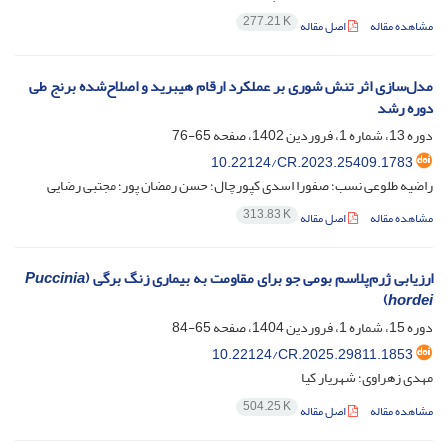
277.21 K
مشاهده مقاله
اصل مقاله
مدل‌سازی اثر تنش شوری بر عملکرد ارقام هیبرید و اصلاح‌شده برنج طی
دوره رشد
دوره 13، شماره 1، فروردین 1402، صفحه
65-76
10.22124/CR.2023.25409.1783
راضیه طلوعی نسب؛ صفورا اسدی کپورچال؛ حسن رمضان پور؛ مجتبی رضایی
313.83 K
مشاهده مقاله
اصل مقاله
ارزیابی ژرم‌پلاسم بومی جو برای مقاومت به بیماری زنگ برگی (
Puccinia
)
hordei
دوره 15، شماره 1، فروردین 1404، صفحه
65-84
10.22124/CR.2025.29811.1853
مهدی زهراوی؛ شهریار کیا
504.25 K
مشاهده مقاله
اصل مقاله