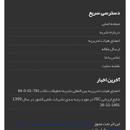
دسترسی سریع
صفحه اصلی
درباره نشریه
اعضای هیات تحریریه
ارسال مقاله
تماس با ما
نقشه سایت
آخرین اخبار
اعضای هیئت تحریریه بین المللی نشریه تحقیقات غلات
781-01-0-84
نتایج ارزیابی ISC در مورد رتبه بندی نشریات علمی کشور در سال 1399
1401-12-26
این اثر تحت مجوز
https://creativecommons.org/licenses/by-
nc/4.0/
قرار دارد.