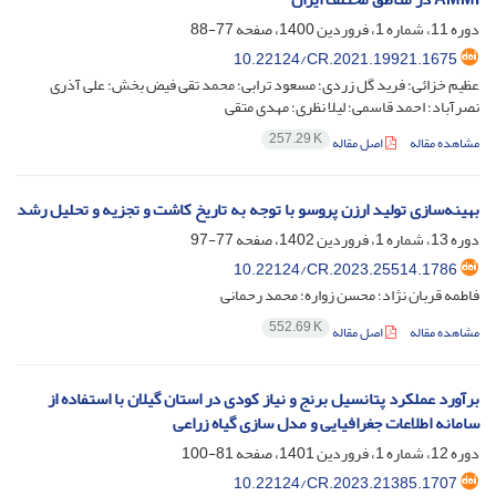
دوره 11، شماره 1، فروردین 1400، صفحه
77-88
10.22124/CR.2021.19921.1675
عظیم خزائی؛ فرید گل زردی؛ مسعود ترابی؛ محمد تقی فیض بخش؛ علی آذری
نصرآباد؛ احمد قاسمی؛ لیلا نظری؛ مهدی متقی
257.29 K
مشاهده مقاله
اصل مقاله
بهینه‌سازی تولید ارزن پروسو با توجه به تاریخ کاشت و تجزیه و تحلیل رشد
دوره 13، شماره 1، فروردین 1402، صفحه
77-97
10.22124/CR.2023.25514.1786
فاطمه قربان نژاد؛ محسن زواره؛ محمد رحمانی
552.69 K
مشاهده مقاله
اصل مقاله
برآورد عملکرد پتانسیل برنج و نیاز کودی در استان گیلان با استفاده از
سامانه اطلاعات جغرافیایی و مدل سازی گیاه زراعی
دوره 12، شماره 1، فروردین 1401، صفحه
81-100
10.22124/CR.2023.21385.1707