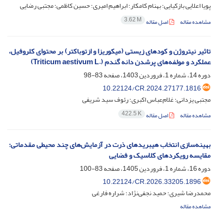
پویا اعلایی بازکیایی؛ بهنام کامکار؛ ابراهیم امیری؛ حسین کاظمی؛ مجتبی رضایی
3.62 M
مشاهده مقاله
اصل مقاله
تاثیر نیتروژن و کودهای زیستی (میکوریزا و ازتوباکتر) بر محتوای کلروفیل،
عملکرد و مولفه‌های پرشدن دانه گندم‎ ‎‏(‏Triticum aestivum L.‎‏) ‏
دوره 14، شماره 1، فروردین 1403، صفحه
83-98
10.22124/CR.2024.27177.1816
مجتبی یزدانی؛ غلام‌عباس اکبری؛ رئوف سید شریفی
422.5 K
مشاهده مقاله
اصل مقاله
بهینه‌سازی انتخاب هیبرید‌های ذرت در آزمایش‌های چند محیطی مقدماتی:
مقایسه رویکردهای کلاسیک و فضایی
دوره 16، شماره 1، فروردین 1405، صفحه
83-100
10.22124/CR.2026.33205.1896
محمدرضا شیری؛ حمید نجفی‌نژاد؛ شراره فارغی
مشاهده مقاله