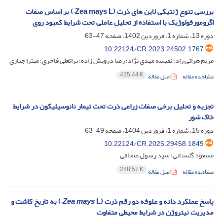
بررسی تنوع ژنتیکی لاین های ذرت (Zea mays L.) بر اساس صفات
اگرومورفولوژیک با استفاده از تحلیل عاملی تحت شرایط کمبود روی
دوره 13، شماره 1، فروردین 1402، صفحه
47-63
10.22124/CR.2023.24502.1767
مریم هراتی راد؛ نفیسه مهدی نژاد؛ رضا درویش زاده؛ براتعلی فاخری؛ میترا جباری
435.44 K
مشاهده مقاله
اصل مقاله
تجزیه و تحلیل برخی صفات زراعی ذرت تحت تیمار نانوسیلیکون در شرایط
خاک شور
دوره 15، شماره 1، فروردین 1404، صفحه
49-63
10.22124/CR.2025.29458.1849
مسعود گلستانی؛ سید رسول صحافی
288.57 K
مشاهده مقاله
اصل مقاله
پاسخ عملکرد دانه و علوفه دو رقم ذرت (
Zea mays
L.) به تاریخ کاشت و
مدیریت نیتروژن در شرایط محیطی متفاوت