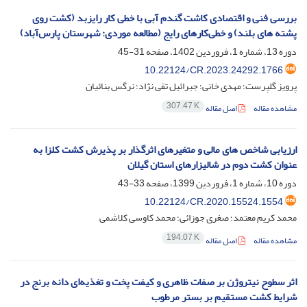
بررسی فنی و اقتصادی کاشت گندم آبی با خطی کار رایزبد (کشت روی
پشته های بلند) و خطی‌کارهای رایج (مطالعه موردی: شهرستان پارس‌آباد)
دوره 13، شماره 1، فروردین 1402، صفحه
31-45
10.22124/CR.2023.24292.1766
پرویز گلپرست؛ مهدی خانی؛ جبرائیل تقی نژاد؛ نرگس بنائیان
307.47 K
مشاهده مقاله
اصل مقاله
ارزیابی شاخص های مالی و متغیرهای اثرگذار بر پذیرش کشت کلزا به
عنوان کشت دوم در شالیزارهای استان گیلان
دوره 10، شماره 1، فروردین 1399، صفحه
33-43
10.22124/CR.2020.15524.1554
محمد کریم معتمد؛ صغری جوزائی؛ محمد کاوسی کلاشمی
194.07 K
مشاهده مقاله
اصل مقاله
اثر سطوح نیتروژن بر صفات ظاهری و کیفت پخت و تغذیه‌ای دانه برنج در
شرایط کشت مستقیم بر بستر مرطوب