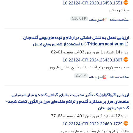
10.22124/CR.2020.15458.1551
مهناز رحمتی
516.61 K
مشاهده مقاله
اصل مقاله
ارزیابی تحمل به تنش خشکی در ارقام و توده‌های‌بومی گندم‌نان
(Triticum aestivum L.) با استفاده از شاخص‌های تحمل
دوره 14، شماره 1، فروردین 1403، صفحه
61-82
10.22124/CR.2024.26439.1807
مریم حسین‌پور برنج‌آباد؛ مراد جعفری؛ هادی علی‌پور
2.54 M
مشاهده مقاله
اصل مقاله
ارزیابی اگرواکولوژیک تأثیر مدیریت بقایای گیاهی کنجد و مهار شیمیایی
علف‌های هرز بر عملکرد گندم و تراکم علف‌های هرز در الگوی کشت کنجد-
گندم در خوزستان
دوره 12، شماره 1، فروردین 1401، صفحه
63-77
10.22124/CR.2022.22469.1729
مالک مزبانی نصر؛ علی منصفی؛ پیمان حسیبی