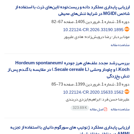
ارزیابی پایداری عملکرد دانه و ریست‌توده لاین‌های ذرت با استفاده از
شاخص MGIDI در شرایط تنش‌های محیطی
دوره 16، شماره 1، فروردین 1405، صفحه
67-82
10.22124/CR.2026.33190.1895
مونا بردبار؛ رضا درویش‌زاده؛ هادی علیپور
مشاهده مقاله
بررسی رشد مجدد علف‌های هرز جودره (Hordeum spontaneum
Koch.) و چاودار وحشی (Secale cereale L.) در مقایسه با گندم پس از
تنش یخ‌زدگی
دوره 10، شماره 1، فروردین 1399، صفحه
73-85
10.22124/CR.2020.15633.1562
علیرضا حسن فرد؛ ابراهیم ایزدی دربندی
323.69 K
مشاهده مقاله
اصل مقاله
ارزیابی پایداری عملکرد ژنوتیپ‏ های سورگوم دانه‏ای با استفاده از تجزیه
AMMI در مناطق مختلف ایران