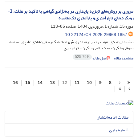
مروری بر روش‌های تجزیه پایداری در به‌نژادی گیاهی با تاکید بر غلات، 1-
رویکردهای ناپارامتری و پارامتری تک‌متغیره
دوره 15، شماره 1، فروردین 1404، صفحه
85-113
10.22124/CR.2025.29968.1857
نیشتمان عبدی؛ مونا بردبار؛ رضا درویش‌زاده؛ بابک ربیعی؛ هادی علیپور؛ سمیه
صوفی ملکی؛ حمید حاتمی ملکی؛ میترا جباری
525.79 K
مشاهده مقاله
اصل مقاله
16
15
14
13
12
11
10
9
8
مقالات آماده انتشار
شماره جاری